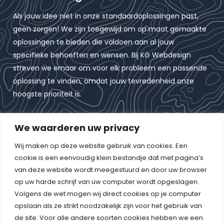
Als jouw idee niet in onze standaardoplossingen past,
geen zorgen! We zijn toegewijd om op maat gemaakte
oplossingen te bieden die voldoen aan al jouw
specifieke behoeften en wensen. Bij KG Webdesign
streven we ernaar om voor elk probleem een passende
oplossing te vinden, omdat jouw tevredenheid onze
hoogste prioriteit is.
We waarderen uw privacy
Neem contact op
Wij maken op deze website gebruik van cookies. Een
+31 6 26342035
cookie is een eenvoudig klein bestandje dat met pagina’s
van deze website wordt meegestuurd en door uw browser
info@kgwebdesign.nl
op uw harde schrijf van uw computer wordt opgeslagen.
Mulder 12, 7463 DD Rijssen
Volgens de wet mogen wij direct cookies op je computer
opslaan als ze strikt noodzakelijk zijn voor het gebruik van
I
I
I
de site. Voor alle andere soorten cookies hebben we een
c
c
c