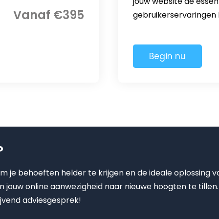
jouw website de essent
Vanaf €395
gebruikerservaringen l
Begin nu
?
om je behoeften helder te krijgen en de ideale oplossing v
en jouw online aanwezigheid naar nieuwe hoogten te tille
ijvend adviesgesprek!