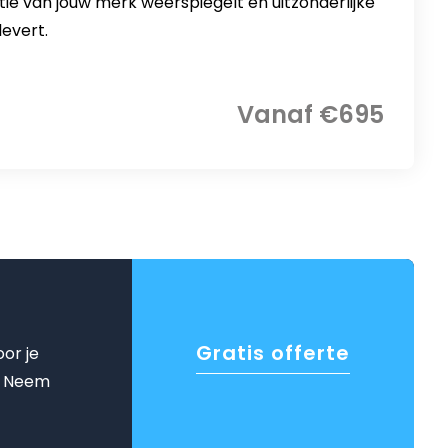
ie van jouw merk weerspiegelt en uitzonderlijke
evert.
Vanaf €695
Gratis offerte
oor je
n. Neem